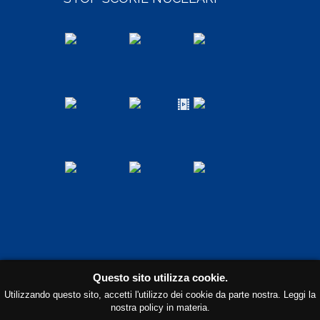
Questo sito utilizza cookie.
©2018 Ambasciata di Sardegna |
Privacy
| Sito creato da Italia Multimedia -
Utilizzando questo sito, accetti l'utilizzo dei cookie da parte nostra. Leggi la
Realizzazione siti web Milano
nostra policy in materia.