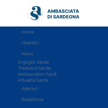
Home
Obiettivi
News
Orgoglio Sardo
Tradizioni Sarde
Ambasciatori Sardi
Attualità Sarda
Aderisci
RoadShow